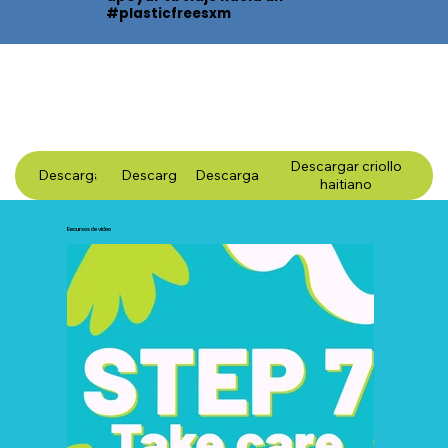
#plasticfreesxm
Descargar criollo
Descargar en inglés
Descargar Español
Descargar en francés
haitiano
Recursos de video