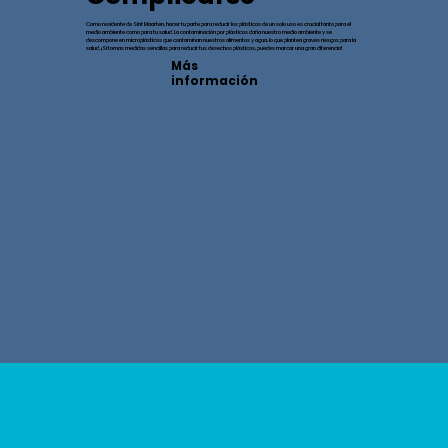
Como residente de Sint Maarten, hacer tu parte para reducir los plásticos de un solo uso es crucial tanto para el
medio ambiente como para tu salud. La contaminación por plásticos daña nuestro medio ambiente y se
descompone en microplásticos que contaminan nuestros alimentos y agua, lo que plantea graves riesgos para la
salud. ¡Si tomas medidas sencillas para reducir tus desechos plásticos, puedes marcar una gran diferencia!
Más
información