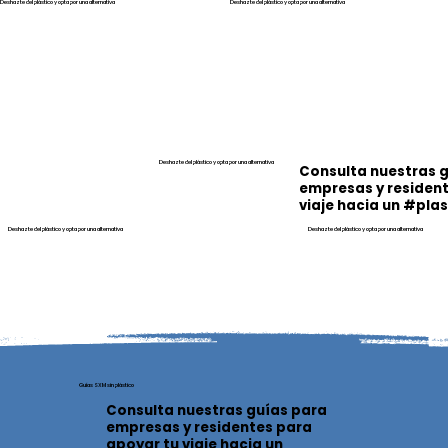
Deshazte del plástico y opta por una alternativa
Deshazte del plástico y opta por una alternativa
Deshazte del plástico y opta por una alternativa
Consulta nuestras 
empresas y resident
viaje hacia un #pla
Deshazte del plástico y opta por una alternativa
Deshazte del plástico y opta por una alternativa
Guías SXM sin plástico
Consulta nuestras guías para
empresas y residentes para
apoyar tu viaje hacia un