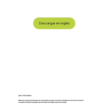
Descargar en inglés
Guías SXM sin plástico
Utilice estos videos para aprender más sobre nuestro proyecto y los efectos del plástico de un solo uso en nuestra
comunidad. ¡También son geniales para mostrarles a tu familia o para usar en el aula!