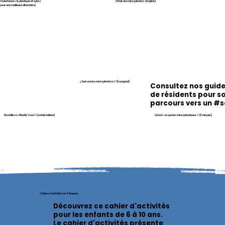
Abandonnez le plastique et optez
What are microplastics (English)
pour une meilleure alternative
¿Qué son los microplasticos? (Espagnol)
Consultez nos guide
de résidents pour so
parcours vers un #
Kisa Mikwo-Plastik Vous? (créole haïtien)
Qu'est-ce que les microplastiques ? (Français)
Cahiers d'activités en 4 langues
Découvrez ce cahier d'activités
pour les enfants de 6 à 10 ans.
Le cahier d'activités présente