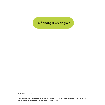
Télécharger en anglais
Guides SXM sans plastique
Utilisez ces vidéos pour en savoir plus sur notre projet et les effets du plastique à usage unique sur notre communauté. Ils
sont également parfaits à montrer à votre famille ou à utiliser en classe !