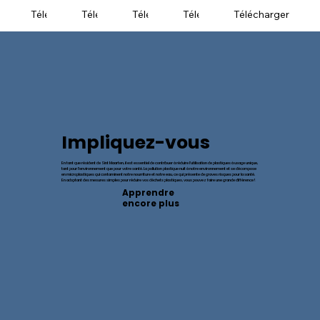
Télécharger
Télécharger
Télécharger
Télécharger
Télécharger
Impliquez-vous
En tant que résident de Sint Maarten, il est essentiel de contribuer à réduire l’utilisation de plastiques à usage unique,
tant pour l’environnement que pour votre santé. La pollution plastique nuit à notre environnement et se décompose
en microplastiques qui contaminent notre nourriture et notre eau, ce qui présente de graves risques pour la santé.
En adoptant des mesures simples pour réduire vos déchets plastiques, vous pouvez faire une grande différence !
Apprendre
encore plus